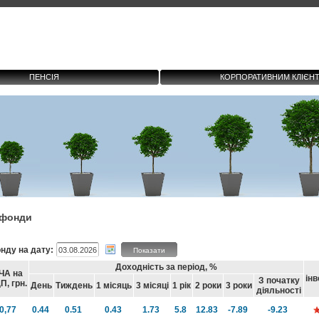
ПЕНСІЯ
КОРПОРАТИВНИМ КЛІЄН
і фонди
нду на дату:
Показати
Доходність за період, %
ЧА на
інв
З початку
П, грн.
День
Тиждень
1 місяць
3 місяці
1 рік
2 роки
3 роки
діяльності
0,77
0.44
0.51
0.43
1.73
5.8
12.83
-7.89
-9.23