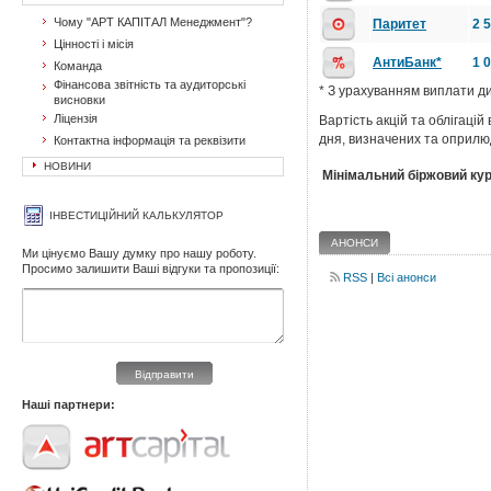
Чому "АРТ КАПІТАЛ Менеджмент"?
Паритет
2 
Цінності і місія
АнтиБанк*
1 
Команда
Фінансова звітність та аудиторські
* З урахуванням виплати ди
висновки
Ліцензія
Вартість акцій та облігаці
дня, визначених та оприлю
Контактна інформація та реквізити
НОВИНИ
Мінімальний біржовий кур
ІНВЕСТИЦІЙНИЙ КАЛЬКУЛЯТОР
АНОНСИ
Ми цінуємо Вашу думку про нашу роботу.
Просимо залишити Ваші відгуки та пропозиції:
RSS
|
Всі анонси
Відправити
Наші партнери: