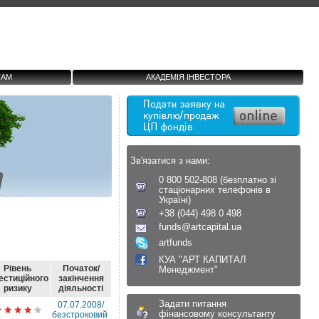
ТАМ
АКАДЕМІЯ ІНВЕСТОРА
Зв'язатися з нами:
0 800 502-808 (безплатно зі
стаціонарних телефонів в
Україні)
+38 (044) 498 0 498
funds@artcapital.ua
artfunds
КУА "АРТ КАПИТАЛ
Рівень
Початок/
Менеджмент"
естиційного
закінчення
ризику
діяльності
Задати питання
07.07.2008/
фінансовому консультанту
безстроковий