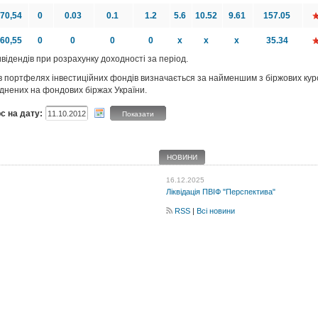
570,54
0
0.03
0.1
1.2
5.6
10.52
9.61
157.05
060,55
0
0
0
0
x
x
x
35.34
відендів при розрахунку доходності за період.
й в портфелях інвестиційних фондів визначається за найменшим з біржових ку
днених на фондових біржах України.
с на дату:
Показати
НОВИНИ
16.12.2025
Ліквідація ПВІФ "Перспектива"
RSS
|
Всі новини